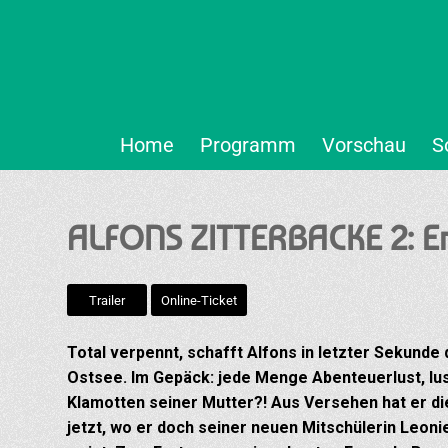
Home
Programm
Vorschau
S
ALFONS ZITTERBACKE 2: En
Trailer
Online-Ticket
Total verpennt, schafft Alfons in letzter Sekunde
Ostsee. Im Gepäck: jede Menge Abenteuerlust, lu
Klamotten seiner Mutter?! Aus Versehen hat er d
jetzt, wo er doch seiner neuen Mitschülerin Leoni