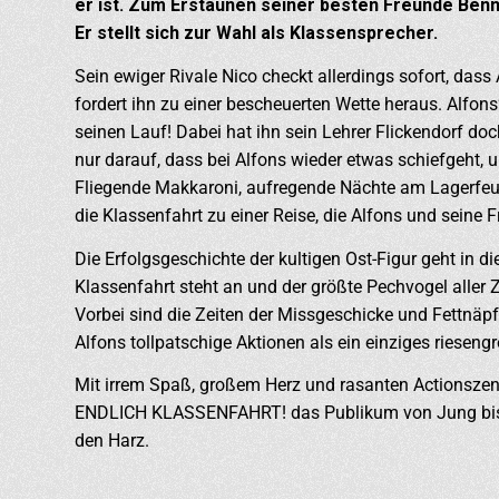
er ist. Zum Erstaunen seiner besten Freunde Benni
Er stellt sich zur Wahl als Klassensprecher.
Sein ewiger Rivale Nico checkt allerdings sofort, das
fordert ihn zu einer bescheuerten Wette heraus. Alfon
seinen Lauf! Dabei hat ihn sein Lehrer Flickendorf d
nur darauf, dass bei Alfons wieder etwas schiefgeht,
Fliegende Makkaroni, aufregende Nächte am Lagerfeue
die Klassenfahrt zu einer Reise, die Alfons und seine 
Die Erfolgsgeschichte der kultigen Ost-Figur geht in 
Klassenfahrt steht an und der größte Pechvogel aller
Vorbei sind die Zeiten der Missgeschicke und Fettnäpf
Alfons tollpatschige Aktionen als ein einziges rieseng
Mit irrem Spaß, großem Herz und rasanten Actions
ENDLICH KLASSENFAHRT! das Publikum von Jung bis Al
den Harz.