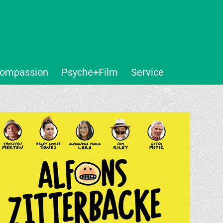
ompassion
Psyche+Film
Service