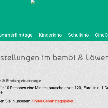
ommerfilmtage
Kinderkino
Schulkino
CineC
&
stellungen im bambi
Löwen
n & Kindergeburtstage
ür 10 Personen eine Mindestpauschale von 120,- Euro. inkl. 1 Ge
ch!
den Sie in unserem
Kinder-Geburtstagspaket…