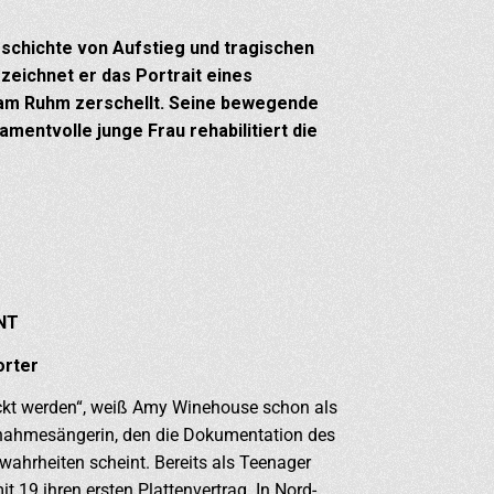
eschichte von Aufstieg und tragischen
zeichnet er das Portrait eines
r am Ruhm zerschellt. Seine bewegende
entvolle junge Frau rehabilitiert die
NT
orter
ckt werden“, weiß Amy Winehouse schon als
usnahmesängerin, den die Dokumentation des
wahrheiten scheint. Bereits als Teenager
t 19 ihren ersten Plattenvertrag. In Nord-