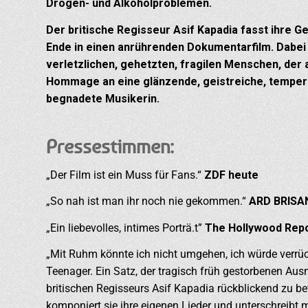
Drogen- und Alkoholproblemen.
Der britische Regisseur Asif Kapadia fasst ihre G
Ende in einen anrührenden Dokumentarfilm. Dabei 
verletzlichen, gehetzten, fragilen Menschen, de
Hommage an eine glänzende, geistreiche, temperam
begnadete Musikerin.
Pressestimmen:
„Der Film ist ein Muss für Fans.“
ZDF heute
„So nah ist man ihr noch nie gekommen.“
ARD BRISA
„Ein liebevolles, intimes Porträ.t”
The Hollywood Rep
„Mit Ruhm könnte ich nicht umgehen, ich würde verrü
Teenager. Ein Satz, der tragisch früh gestorbenen A
britischen Regisseurs Asif Kapadia rückblickend zu be
komponiert sie ihre eigenen Lieder und unterschreibt mi