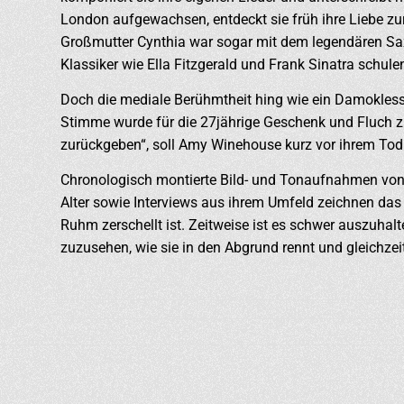
London aufgewachsen, entdeckt sie früh ihre Liebe zur
Großmutter Cynthia war sogar mit dem legendären S
Klassiker wie Ella Fitzgerald und Frank Sinatra schu
Doch die mediale Berühmtheit hing wie ein Damoklessc
Stimme wurde für die 27jährige Geschenk und Fluch zu
zurückgeben“, soll Amy Winehouse kurz vor ihrem To
Chronologisch montierte Bild- und Tonaufnahmen von 
Alter sowie Interviews aus ihrem Umfeld zeichnen das
Ruhm zerschellt ist. Zeitweise ist es schwer auszuhal
zuzusehen, wie sie in den Abgrund rennt und gleichze