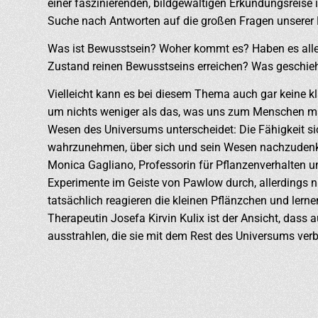
einer faszinierenden, bildgewaltigen Erkundungsreise
Suche nach Antworten auf die großen Fragen unserer 
Was ist Bewusstsein? Woher kommt es? Haben es al
Zustand reinen Bewusstseins erreichen? Was geschieh
Vielleicht kann es bei diesem Thema auch gar keine kl
um nichts weniger als das, was uns zum Menschen m
Wesen des Universums unterscheidet: Die Fähigkeit s
wahrzunehmen, über sich und sein Wesen nachzuden
Monica Gagliano, Professorin für Pflanzenverhalten un
Experimente im Geiste von Pawlow durch, allerdings 
tatsächlich reagieren die kleinen Pflänzchen und lern
Therapeutin Josefa Kirvin Kulix ist der Ansicht, dass
ausstrahlen, die sie mit dem Rest des Universums ver