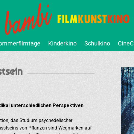
ommerfilmtage
Kinderkino
Schulkino
CineC
tsein
dikal unterschiedlichen Perspektiven
ation, das Studium psychedelischer
usstseins von Pflanzen sind Wegmarken auf