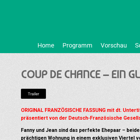
Home
Programm
Vorschau
S
COUP DE CHANCE – EIN G
Trailer
ORIGINAL FRANZÖSISCHE FASSUNG mit dt. Untertit
präsentiert von der Deutsch-Französische Gesells
Fanny und Jean sind das perfekte Ehepaar – beide 
prächtigen Wohnung in einem exklusiven Viertel 