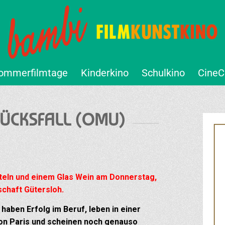
ommerfilmtage
Kinderkino
Schulkino
CineC
LÜCKSFALL (OMU)
eln und einem Glas Wein am Donnerstag,
chaft Gütersloh.
haben Erfolg im Beruf, leben in einer
von Paris und scheinen noch genauso