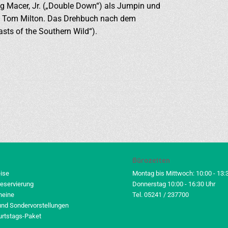
ng Macer, Jr. („Double Down“) als Jumpin und
ls Tom Milton. Das Drehbuch nach dem
ts of the Southern Wild“).
Bürozeiten
eise
Montag bis Mittwoch: 10:00 - 13:
reservierung
Donnerstag 10:00 - 16:30 Uhr
heine
Tel. 05241 / 237700
und Sondervorstellungen
urtstags-Paket