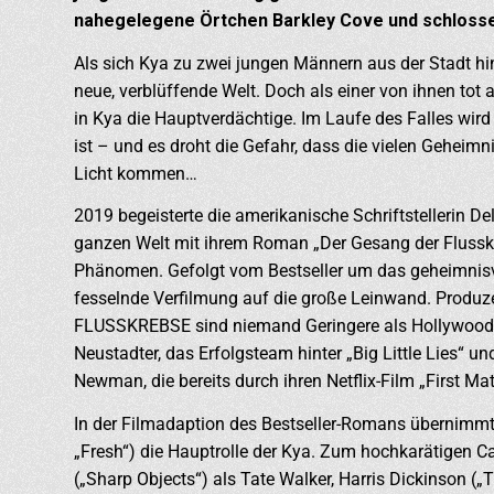
nahegelegene Örtchen Barkley Cove und schlosse
Als sich Kya zu zwei jungen Männern aus der Stadt hing
neue, verblüffende Welt. Doch als einer von ihnen tot
in Kya die Hauptverdächtige. Im Laufe des Falles wird
ist – und es droht die Gefahr, dass die vielen Geheimn
Licht kommen…
2019 begeisterte die amerikanische Schriftstellerin D
ganzen Welt mit ihrem Roman „Der Gesang der Flussk
Phänomen. Gefolgt vom Bestseller um das geheimnis
fesselnde Verfilmung auf die große Leinwand. Prod
FLUSSKREBSE sind niemand Geringere als Hollywoods
Neustadter, das Erfolgsteam hinter „Big Little Lies“ und
Newman, die bereits durch ihren Netflix-Film „First Ma
In der Filmadaption des Bestseller-Romans übernimmt
„Fresh“) die Hauptrolle der Kya. Zum hochkarätigen 
(„Sharp Objects“) als Tate Walker, Harris Dickinson (