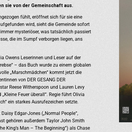
n sie von der Gemeinschaft aus.
ezogen fühlt, eröffnet sich für sie eine
 aufgefunden wird, sieht die Gemeinde sofort
 immer mysteriöser, was tatsächlich passiert
isse, die im Sumpf verborgen liegen, ans
elia Owens Leserinnen und Leser auf der
rebse“ – das Buch wurde zu einem globalen
volle „Marschmädchen“ kommt jetzt die
uzentinnen von DER GESANG DER
tar Reese Witherspoon und Lauren Levy
 „Kleine Feuer überall“. Regie führt Olivia
tch“ ein starkes Ausrufezeichen setzte.
 Daisy Edgar-Jones („Normal People“,
Cast gehören außerdem Taylor John Smith
„The King’s Man – The Beginning“) als Chase