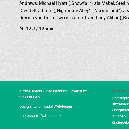
Andrews, Michael Hyatt („Snowfall“) als Mabel, Sterli
David Strathairn („Nightmare Alley“, „Nomadland“) a
Roman von Delia Owens stammt von Lucy Alibar („Beas
Ab 12 J / 125min.
Service
© 2026 bambi Filmkunstkinos | Werkstatt
für Kultur e.V.
Eintrittspr
Sitzreihen
Design:
[tailor-made] Webdesign
Kinogutsc
Impressum
|
Datenschutz
Gruppen- 
Kindergeb