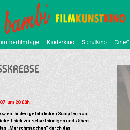
ommerfilmtage
Kinderkino
Schulkino
CineC
USSKREBSE
7. um 20.00h.
lassen. In den gefährlichen Sümpfen von
wickelt sich zur scharfsinnigen und zähen
 das „Marschmädchen“ durch das