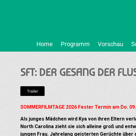
Home
Programm
Vorschau
S
SFT: DER GESANG DER FL
Trailer
SOMMERFILMTAGE 2026 Fester Termin am Do. 09.0
Als junges Mädchen wird Kya von ihren Eltern ver
North Carolina zieht sie sich alleine groß und ent
jungen Frau. Jahrelang geisterten Gerüchte über