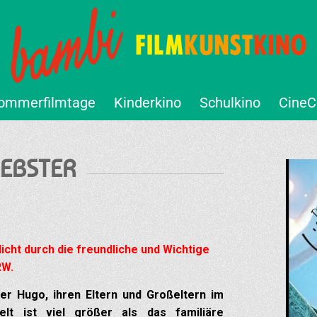
ommerfilmtage
Kinderkino
Schulkino
CineC
WEBSTER
icht durch die freundliche und Wichtige
RW.
der Hugo, ihren Eltern und Großeltern im
t ist viel größer als das familiäre