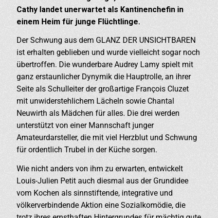
Cathy landet unerwartet als Kantinenchefin in
einem Heim für junge Flüchtlinge.
Der Schwung aus dem GLANZ DER UNSICHTBAREN
ist erhalten geblieben und wurde vielleicht sogar noch
übertroffen. Die wunderbare Audrey Lamy spielt mit
ganz erstaunlicher Dynymik die Hauptrolle, an ihrer
Seite als Schulleiter der großartige François Cluzet
mit unwiderstehlichem Lächeln sowie Chantal
Neuwirth als Mädchen für alles. Die drei werden
unterstützt von einer Mannschaft junger
Amateurdarsteller, die mit viel Herzblut und Schwung
für ordentlich Trubel in der Küche sorgen.
Wie nicht anders von ihm zu erwarten, entwickelt
Louis-Julien Petit auch diesmal aus der Grundidee
vom Kochen als sinnstiftende, integrative und
völkerverbindende Aktion eine Sozialkomödie, die
trotz ihres ernsthaften Hintergrundes für mächtig gute