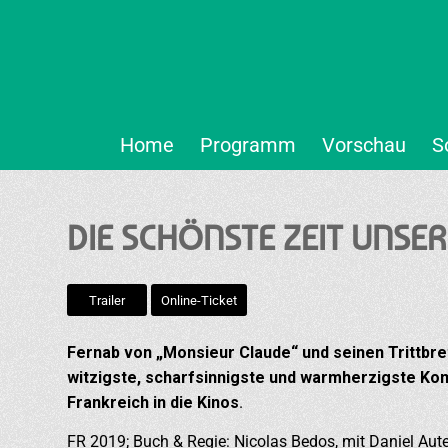
Home
Programm
Vorschau
S
DIE SCHÖNSTE ZEIT UNSER
Trailer
Online-Ticket
Fernab von „Monsieur Claude“ und seinen Trittbre
witzigste, scharfsinnigste und warmherzigste Ko
Frankreich in die Kinos
.
FR 2019; Buch & Regie: Nicolas Bedos, mit Daniel Aute