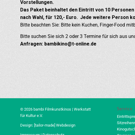
Vorstellungen.
Das Paket beinhaltet den Eintritt von 10 Personen
nach Wahl, für 120,- Euro. Jede weitere Person ko
Bitte beachten Sie: Bitte kein Kuchen, Finger-Food mit
Bitte suchen Sie sich 2 oder 3 Termine für sich aus und
Anfragen: bambikino@t-online.de
Service
© 2026 bambi Filmkunstkinos | Werkstatt
für Kultur e.V.
Eintrittspr
Sitzreihen
Design:
[tailor-made] Webdesign
Kinogutsc
Impressum
|
Datenschutz