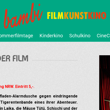
ommerfilmtage
Kinderkino
Schulkino
CineC
ER FILM
 NRW. Eintritt 5,-.
hfladen-Alarmdusche gegen eindringende
 Tigerentenbande eines ihrer Abenteuer.
n Laika, die Mäuse Tütü, Schischi und der