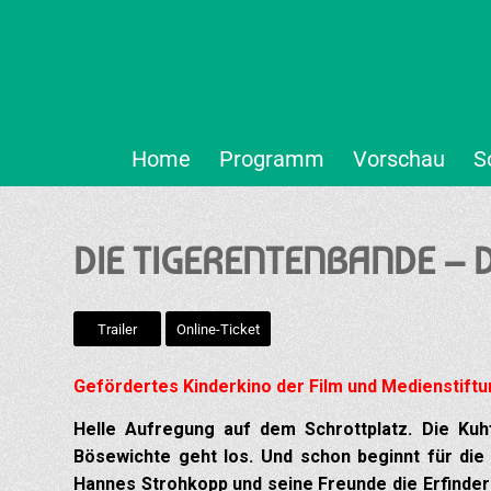
Home
Programm
Vorschau
S
DIE TIGERENTENBANDE – D
Trailer
Online-Ticket
Gefördertes Kinderkino der Film und Medienstiftung
Helle Aufregung auf dem Schrottplatz. Die Ku
Bösewichte geht los. Und schon beginnt für die
Hannes Strohkopp und seine Freunde die Erfinderi