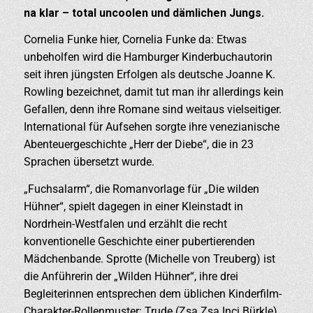
na klar – total uncoolen und dämlichen Jungs.
Cornelia Funke hier, Cornelia Funke da: Etwas
unbeholfen wird die Hamburger Kinderbuchautorin
seit ihren jüngsten Erfolgen als deutsche Joanne K.
Rowling bezeichnet, damit tut man ihr allerdings kein
Gefallen, denn ihre Romane sind weitaus vielseitiger.
International für Aufsehen sorgte ihre venezianische
Abenteuergeschichte „Herr der Diebe“, die in 23
Sprachen übersetzt wurde.
„Fuchsalarm“, die Romanvorlage für „Die wilden
Hühner“, spielt dagegen in einer Kleinstadt in
Nordrhein-Westfalen und erzählt die recht
konventionelle Geschichte einer pubertierenden
Mädchenbande. Sprotte (Michelle von Treuberg) ist
die Anführerin der „Wilden Hühner“, ihre drei
Begleiterinnen entsprechen dem üblichen Kinderfilm-
Charakter-Rollenmuster: Trude (Zsa Zsa Inci Bürkle)