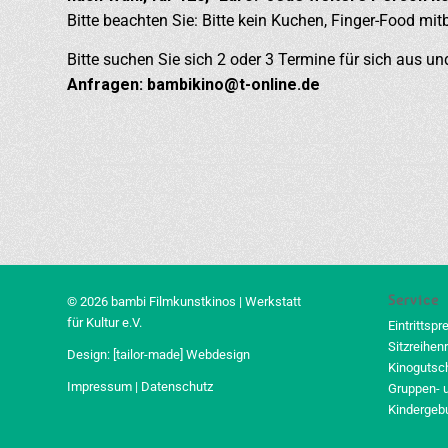
Bitte beachten Sie: Bitte kein Kuchen, Finger-Food mit
Bitte suchen Sie sich 2 oder 3 Termine für sich aus und
Anfragen: bambikino@t-online.de
Service
© 2026 bambi Filmkunstkinos | Werkstatt
für Kultur e.V.
Eintrittspr
Sitzreihen
Design:
[tailor-made] Webdesign
Kinogutsc
Impressum
|
Datenschutz
Gruppen- 
Kindergeb