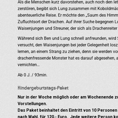
Als die Menschen kurz davorstehen, auch noch den let
zerstören, begibt sich Lung zusammen mit Koboldmädc
abenteuerliche Reise. Er möchte den „Saum des Himme
Zufluchtsort der Drachen. Auf ihrer Suche begegnen L
Waisenjungen und Streuner, der sich als Drachenreiter
Während sich Ben und Lung schnell anfreunden, wird
versucht, den Waisenjungen bei jeder Gelegenheit lo
lernen, an einem Strang zu ziehen, denn sie werden vo
drachenfressende Monster hat es darauf abgesehen, a
vernichten…
Ab 0 J. / 93min.
Kindergeburtstags-Paket
Nur in der Woche möglich oder am Wochenende zu
Vorstellungen.
Das Paket beinhaltet den Eintritt von 10 Personen
nach Wahl, für 120,- Euro. Jede weitere Person ko