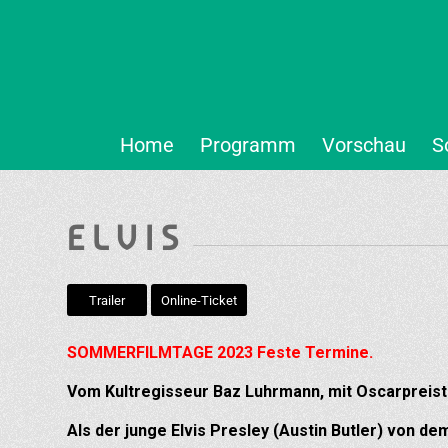
Home
Programm
Vorschau
S
E L V I S
Trailer
Online-Ticket
SOMMERFILMTAGE 2023 Feste Termine.
Vom Kultregisseur Baz Luhrmann, mit Oscarpreis
Als der junge Elvis Presley (Austin Butler) von d