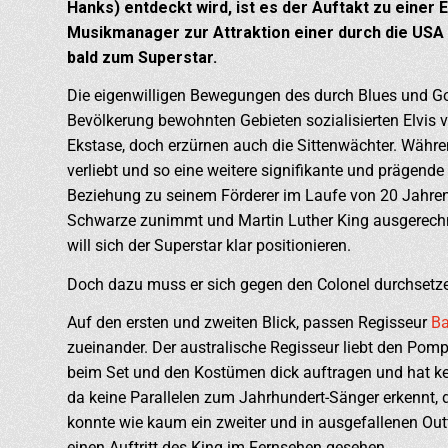
Hanks) entdeckt wird, ist es der Auftakt zu einer 
Musikmanager zur Attraktion einer durch die US
bald zum Superstar.
Die eigenwilligen Bewegungen des durch Blues und Go
Bevölkerung bewohnten Gebieten sozialisierten Elvis v
Ekstase, doch erzürnen auch die Sittenwächter. Während
verliebt und so eine weitere signifikante und prägende
Beziehung zu seinem Förderer im Laufe von 20 Jahren
Schwarze zunimmt und Martin Luther King ausgerechne
will sich der Superstar klar positionieren.
Doch dazu muss er sich gegen den Colonel durchsetz
Auf den ersten und zweiten Blick, passen Regisseur
B
zueinander. Der australische Regisseur liebt den Pomp 
beim Set und den Kostümen dick auftragen und hat kei
da keine Parallelen zum Jahrhundert-Sänger erkennt, d
konnte wie kaum ein zweiter und in ausgefallenen Outfi
einen Auftritt des King im Fernsehen gesehen.