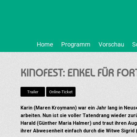
Home
Programm
Vorschau
S
KINOFEST: ENKEL FÜR FO
Trailer
Online-Ticket
Karin (Maren Kroymann) war ein Jahr lang in Neus
arbeiten. Nun ist sie voller Tatendrang wieder zu
Harald (Günther Maria Halmer) und traut ihren Au
ihrer Abwesenheit einfach durch die Witwe Sigri