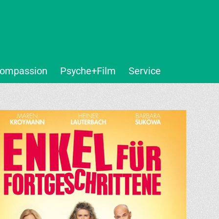
ompassion
Psyche+Film
Service