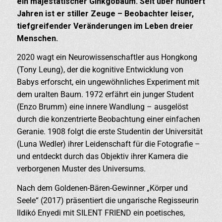
ein majestätischer Ginkgobaum. Seit über hundert
Jahren ist er stiller Zeuge – Beobachter leiser,
tiefgreifender Veränderungen im Leben dreier
Menschen.
2020 wagt ein Neurowissenschaftler aus Hongkong
(Tony Leung), der die kognitive Entwicklung von
Babys erforscht, ein ungewöhnliches Experiment mit
dem uralten Baum. 1972 erfährt ein junger Student
(Enzo Brumm) eine innere Wandlung – ausgelöst
durch die konzentrierte Beobachtung einer einfachen
Geranie. 1908 folgt die erste Studentin der Universität
(Luna Wedler) ihrer Leidenschaft für die Fotografie –
und entdeckt durch das Objektiv ihrer Kamera die
verborgenen Muster des Universums.
Nach dem Goldenen-Bären-Gewinner „Körper und
Seele“ (2017) präsentiert die ungarische Regisseurin
Ildikó Enyedi mit SILENT FRIEND ein poetisches,