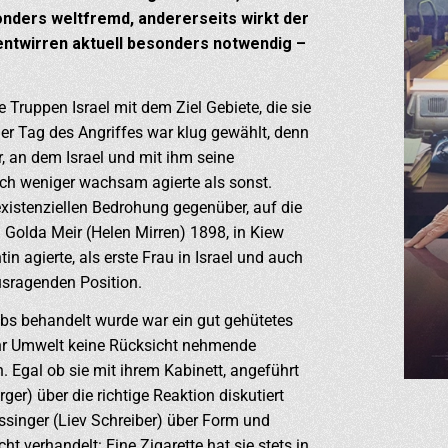
onders weltfremd, andererseits wirkt der
 entwirren aktuell besonders notwendig –
 Truppen Israel mit dem Ziel Gebiete, die sie
er Tag des Angriffes war klug gewählt, denn
r, an dem Israel und mit ihm seine
ich weniger wachsam agierte als sonst.
 existenziellen Bedrohung gegenüber, auf die
: Golda Meir (Helen Mirren) 1898, in Kiew
tin agierte, als erste Frau in Israel und auch
ausragenden Position.
s behandelt wurde war ein gut gehütetes
ihr Umwelt keine Rücksicht nehmende
n. Egal ob sie mit ihrem Kabinett, angeführt
r) über die richtige Reaktion diskutiert
singer (Liev Schreiber) über Form und
 verhandelt: Eine Zigarette hat sie stets in