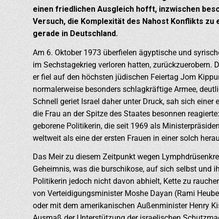
einen friedlichen Ausgleich hofft, inzwischen bes
Versuch, die Komplexität des Nahost Konflikts zu
gerade in Deutschland.
Am 6. Oktober 1973 überfielen ägyptische und syrische
im Sechstagekrieg verloren hatten, zurückzuerobern. D
er fiel auf den höchsten jüdischen Feiertag Jom Kippu
normalerweise besonders schlagkräftige Armee, deutl
Schnell geriet Israel daher unter Druck, sah sich einer
die Frau an der Spitze des Staates besonnen reagierte
geborene Politikerin, die seit 1969 als Ministerpräsiden
weltweit als eine der ersten Frauen in einer solch her
Das Meir zu diesem Zeitpunkt wegen Lymphdrüsenkreb
Geheimnis, was die burschikose, auf sich selbst und 
Politikerin jedoch nicht davon abhielt, Kette zu rauche
von Verteidigungsminister Moshe Dayan (Rami Heuberge
oder mit dem amerikanischen Außenminister Henry Kis
Ausmaß der Unterstützung der israelischen Schutzmacht