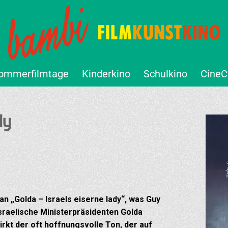
ommerfilmtage
Kinderkino
Schulkino
CineC
dy
n „Golda – Israels eiserne lady“, was Guy
israelische Ministerpräsidenten Golda
wirkt der oft hoffnungsvolle Ton, der auf