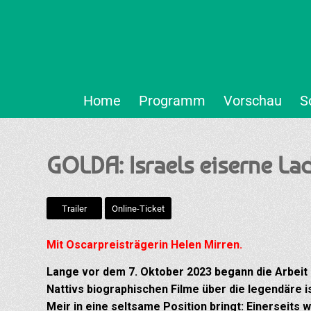
Home
Programm
Vorschau
S
GOLDA: Israels eiserne La
Trailer
Online-Ticket
Mit Oscarpreisträgerin Helen Mirren.
Lange vor dem 7. Oktober 2023 begann die Arbeit a
Nattivs biographischen Filme über die legendäre 
Meir in eine seltsame Position bringt: Einerseits 