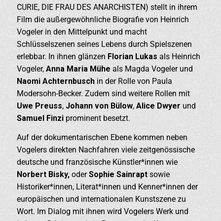
CURIE, DIE FRAU DES ANARCHISTEN) stellt in ihrem
Film die außergewöhnliche Biografie von Heinrich
Vogeler in den Mittelpunkt und macht
Schlüsselszenen seines Lebens durch Spielszenen
erlebbar. In ihnen glänzen
Florian Lukas
als Heinrich
Vogeler,
Anna Maria Mühe
als Magda Vogeler und
Naomi Achternbusch
in der Rolle von Paula
Modersohn-Becker. Zudem sind weitere Rollen mit
Uwe Preuss
,
Johann von Bülow
,
Alice Dwyer
und
Samuel Finzi
prominent besetzt.
Auf der dokumentarischen Ebene kommen neben
Vogelers direkten Nachfahren viele zeitgenössische
deutsche und französische Künstler*innen wie
Norbert Bisky,
oder
Sophie
Sainrapt
sowie
Historiker*innen, Literat*innen und Kenner*innen der
europäischen und internationalen Kunstszene zu
Wort. Im Dialog mit ihnen wird Vogelers Werk und