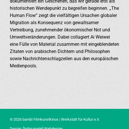
dokumentiert ein Geschehen, das wir gerade erst als
historischen Wendepunkt zu begreifen beginnen. „The
Human Flow“ zeigt die vielfältigen Ursachen globaler
Migration als Konsequenz von gewaltsamer
Vertreibung, zunehmender ökonomischer Not und
Umweltveränderungen. Dabei collagiert Ai Weiwei
eine Fülle von Material zusammen mit eingeblendeten
Zitaten von arabischen Dichtern und Philosophen
sowie Nachrichtenschlagzeilen aus den europäischen
Medienpools.
© 2026 bambi Filmkunstkinos | Werkstatt für Kultur e.V.
Design:
[tailor-made] Webdesign