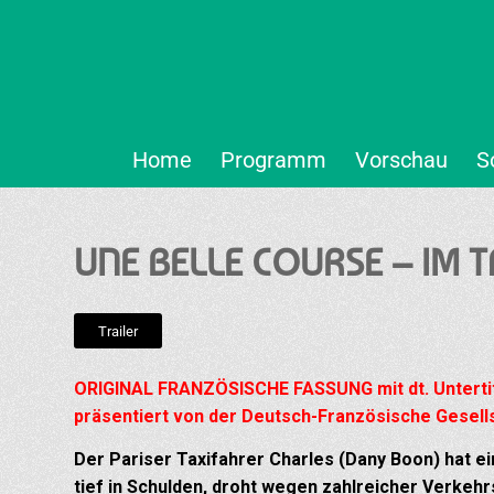
Home
Programm
Vorschau
S
UNE BELLE COURSE – IM T
Trailer
ORIGINAL FRANZÖSISCHE FASSUNG mit dt. Untertit
präsentiert von der Deutsch-Französische Gesells
Der Pariser Taxifahrer Charles (Dany Boon) hat ei
tief in Schulden, droht wegen zahlreicher Verkeh