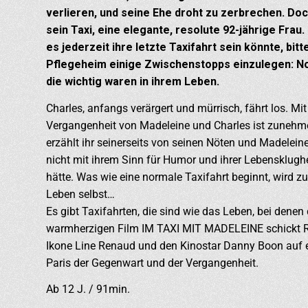
verlieren, und seine Ehe droht zu zerbrechen. Doc
sein Taxi, eine elegante, resolute 92-jährige Frau.
es jederzeit ihre letzte Taxifahrt sein könnte, bi
Pflegeheim einige Zwischenstopps einzulegen: No
die wichtig waren in ihrem Leben.
Charles, anfangs verärgert und mürrisch, fährt los. Mit
Vergangenheit von Madeleine und Charles ist zunehmen
erzählt ihr seinerseits von seinen Nöten und Madelei
nicht mit ihrem Sinn für Humor und ihrer Lebensklughe
hätte. Was wie eine normale Taxifahrt beginnt, wird z
Leben selbst…
Es gibt Taxifahrten, die sind wie das Leben, bei denen 
warmherzigen Film IM TAXI MIT MADELEINE schickt Re
Ikone Line Renaud und den Kinostar Danny Boon auf e
Paris der Gegenwart und der Vergangenheit.
Ab 12 J. / 91min.