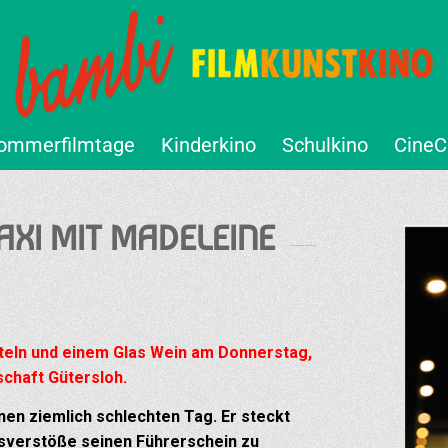
ommerfilmtage
Kinderkino
Schulkino
CineC
AXI MIT MADELEINE
eln und einem Glas Wein am Donnerstag,
chaft Gütersloh.
nen ziemlich schlechten Tag. Er steckt
rsverstöße seinen Führerschein zu