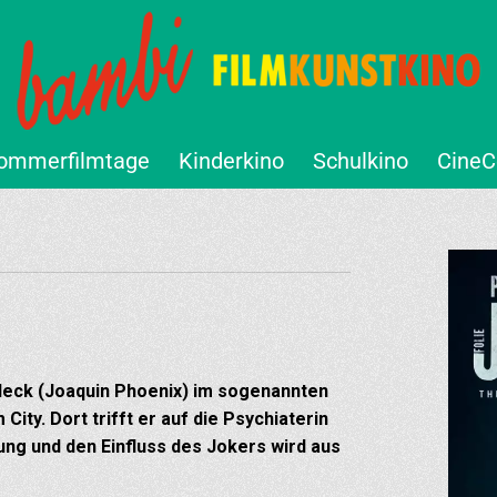
ommerfilmtage
Kinderkino
Schulkino
CineC
Fleck (Joaquin Phoenix) im sogenannten
ty. Dort trifft er auf die Psychiaterin
ng und den Einfluss des Jokers wird aus