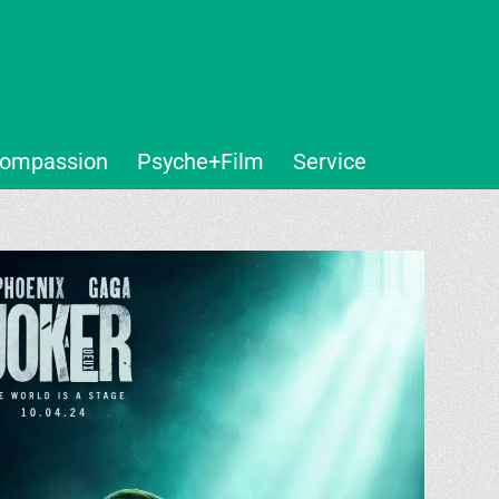
ompassion
Psyche+Film
Service