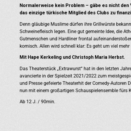
Normalerweise kein Problem – gäbe es nicht den V
das einzige türkische Mitglied des Clubs zu finanz
Denn gläubige Muslime dürfen ihre Grillwürste bekannt
Schweinefleisch legen. Eine gut gemeinte Idee, die At
Gutmenschen und Hardliner frontal aufeinanderstoßen
komisch. Allen wird schnell klar: Es geht um viel mehr 
Mit Hape Kerkeling und Christoph Maria Herbst.
Das Theaterstück „Extrawurst“ hat in den letzten Jahr
avancierte in der Spielzeit 2021/2022 zum meistgesp
und Presse gefeierte Theaterhit der Comedy-Autoren 
nun mit einem großartigen Schauspielensemble fürs Ki
Ab 12 J. / 90min.