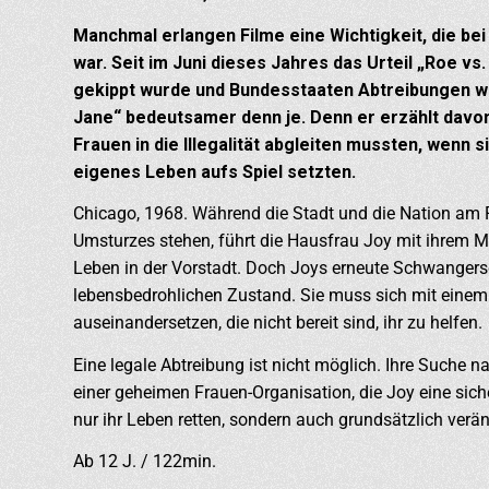
Manchmal erlangen Filme eine Wichtigkeit, die bei
war. Seit im Juni dieses Jahres das Urteil „Roe 
gekippt wurde und Bundesstaaten Abtreibungen wied
Jane“ bedeutsamer denn je. Denn er erzählt davon
Frauen in die Illegalität abgleiten mussten, wenn s
eigenes Leben aufs Spiel setzten.
Chicago, 1968. Während die Stadt und die Nation am R
Umsturzes stehen, führt die Hausfrau Joy mit ihrem M
Leben in der Vorstadt. Doch Joys erneute Schwangersch
lebensbedrohlichen Zustand. Sie muss sich mit einem
auseinandersetzen, die nicht bereit sind, ihr zu helfen.
Eine legale Abtreibung ist nicht möglich. Ihre Suche n
einer geheimen Frauen-Organisation, die Joy eine sich
nur ihr Leben retten, sondern auch grundsätzlich verä
Ab 12 J. / 122min.