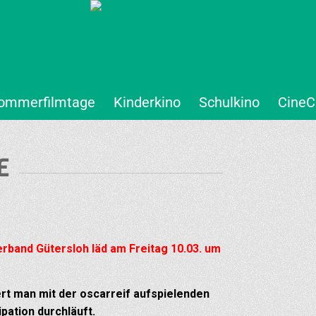
ommerfilmtage
Kinderkino
Schulkino
CineC
E
rband Gütersloh läd am Freitag 10.03. um
ert man mit der oscarreif aufspielenden
pation durchläuft.