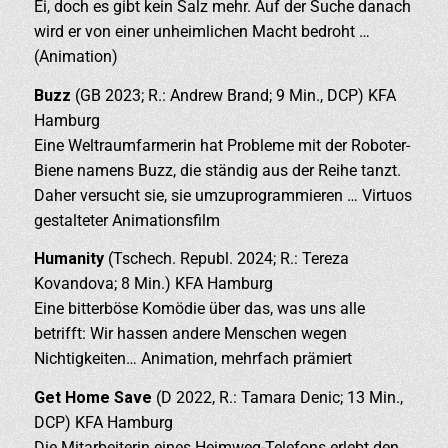
Ei, doch es gibt kein Salz mehr. Auf der Suche danach
wird er von einer unheimlichen Macht bedroht …
(Animation)
Buzz
(GB 2023; R.: Andrew Brand; 9 Min., DCP) KFA
Hamburg
Eine Weltraumfarmerin hat Probleme mit der Roboter-
Biene namens Buzz, die ständig aus der Reihe tanzt.
Daher versucht sie, sie umzuprogrammieren … Virtuos
gestalteter Animationsfilm
Humanity
(Tschech. Republ. 2024; R.: Tereza
Kovandova; 8 Min.) KFA Hamburg
Eine bitterböse Komödie über das, was uns alle
betrifft: Wir hassen andere Menschen wegen
Nichtigkeiten… Animation, mehrfach prämiert
Get Home Save
(D 2022, R.: Tamara Denic; 13 Min.,
DCP) KFA Hamburg
Die Mitarbeiterin eines Heimweg-Telefons erlebt den