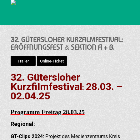
32. GÜTERSLOHER KURZFILMFESTIVAL:
&
ERÖFFNUNGSFEST
SEKTION A + B.
Trailer
Online-Ticket
32
. Gütersloher
Kurzfilmfestival
28.03
. –
:
02
.0
4
.
25
Programm Freitag
28
.0
3
.25
Regional:
GT-Clips 2024:
Projekt des Medienzentrums Kreis