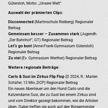
Gütersloh, Motto: „Unsere Welt“
Auswahl der prämierten Clips:
Disconnected
(Martinschule Rietberg) Regionaler
Beitrag
Gemeinsam besser – Zusammen stark
(Jugendh.
„Der Bahnhof“, GT) Regionaler Beitrag
Let‘s go bunt
(Anne-Frank-Gymnasium Gütersloh)
Regionaler Beitrag
Zu viel
(Ev. Gymnasium Werther) Regionaler Beitrag
Weitere regionale Beiträge:
Carlo & Susi im Zirkus Flip Flop
(D 2024, R.: Marlen
Schäfer; 13 Min.,DCP) Regionaler Beitrag
Ein neues Abenteuer um den Hund Carlo und die
Katzendame Susi, die zu Gast bei einem Zirkus sind
und vom Direktor gezeigt bekommen, wie die Artisten
üben. Dabei treffen sie auch auf den Bürgermeister