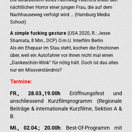
nächtlichen Horror einer jungen Frau, die auf dem
Nachhauseweg verfolgt wird … (Hamburg Media
School)
A simple fucking gesture
(USA 2020, R.: Jesse
Shamata, 8 Min., DCP) O.m.U. Interfilm Berlin
Als ein Ehepaar im Stau steht, kochen die Emotionen
über, weil ein Autofahrer vor ihnen nicht mal einen
„Dankeschön-Wink“ für nötig hält. Doch ist das alles
nur ein Missverständnis?
Termine:
FR.,
28
.0
3
.,19.00h
Eröffnungsfest und
anschliessend Kurzfilmprogramm (Regionale
Beiträge & internationale Kurzfilme, Sektion A &
B.
M
I.,
02
.04.; 20.00h
: Best-Of-Programm mit