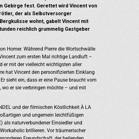
im Gebirge fest. Gerettet wird Vincent von
ötler, der als Selbstversorger
ergkulisse wohnt, gabelt Vincent mit
tunden reichlich grummelig Gastgeber
chon Homer. Während Pierre die Wortschwälle
Vincent zum ersten Mal richtige Landluft –
 er mit der vielleicht wichtigsten aller
erre hat Vincent den personifizierten Einklang
 Er sieht ein, dass er eine Pause braucht vom
, wo er sie verbringen möchte – und mit
L und der filmischen Köstlichkeit À LA
roßartigen und ungemein leichtfüßigen
) als naturverbundener Einsiedler und
rkaholic brillieren. Vor träumerischer
esonderen Freundschaft, der heilenden