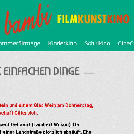
ommerfilmtage
Kinderkino
Schulkino
CineC
E EINFACHEN DINGE
eln und einem Glas Wein am Donnerstag,
chaft Gütersloh.
cent Delcourt (Lambert Wilson). Da
einer Landstraße plötzlich absäuft. Ehe