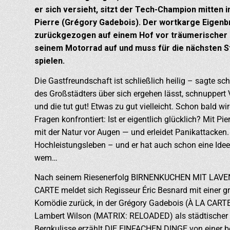
er sich versieht, sitzt der Tech-Champion mitten 
Pierre (Grégory Gadebois). Der wortkarge Eigenbr
zurückgezogen auf einem Hof vor träumerischer B
seinem Motorrad auf und muss für die nächsten S
spielen.
Die Gastfreundschaft ist schließlich heilig – sagte s
des Großstädters über sich ergehen lässt, schnuppert 
und die tut gut! Etwas zu gut vielleicht. Schon bald wird
Fragen konfrontiert: Ist er eigentlich glücklich? Mit Pi
mit der Natur vor Augen — und erleidet Panikattacken.
Hochleistungsleben – und er hat auch schon eine Idee
wem…
Nach seinem Riesenerfolg BIRNENKUCHEN MIT LAVENDE
CARTE meldet sich Regisseur Éric Besnard mit einer g
Komödie zurück, in der Grégory Gadebois (À LA CARTE
Lambert Wilson (MATRIX: RELOADED) als städtischer Wo
Bergkulisse erzählt DIE EINFACHEN DINGE von einer b