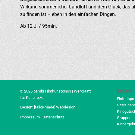
Wirkung sommerlicher Landluft und dem Glück, das ab
zu finden ist – eben in den einfachen Dingen.
Ab 12 J. / 95min.
Service
© 2026 bambi Filmkunstkinos | Werkstatt
für Kultur e.V.
Eintrittspr
Sitzreihen
Design:
[tailor-made] Webdesign
Kinogutsc
Impressum
|
Datenschutz
Gruppen- 
Kindergeb