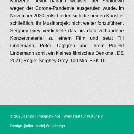
Konzerte, bevor danach weltweit der Shutdown
wegen der Corona-Pandemie ausgerufen wurde. Im
November 2020 entschieden sich die beiden Künstler
schließlich, ihr Musikprojekt nicht weiter fortzuführen.
Serghey Grey verdichtete das bis dato vorhandene
Konzertmaterial zu einem Film und setzt Till
Lindemann, Peter Tägtgren und ihrem Projekt
Lindemann somit ein kleines filmisches Denkmal. DE
2021; Regie: Serghey Grey. 100 Min. FSK 16
© 2026 bambi Filmkunstkinos | Werkstatt für Kultur e.V.
Design:
[tailor-made] Webdesign