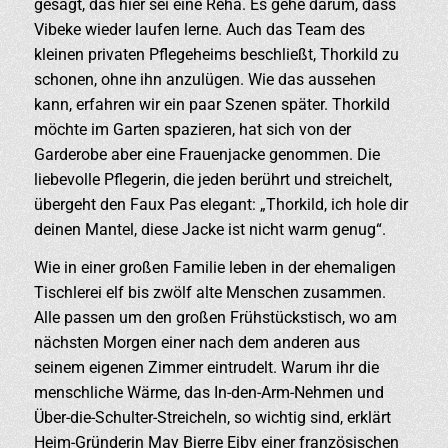
gesagt, das hier sei eine Reha. Es gehe darum, dass
Vibeke wieder laufen lerne. Auch das Team des
kleinen privaten Pflegeheims beschließt, Thorkild zu
schonen, ohne ihn anzulügen. Wie das aussehen
kann, erfahren wir ein paar Szenen später. Thorkild
möchte im Garten spazieren, hat sich von der
Garderobe aber eine Frauenjacke genommen. Die
liebevolle Pflegerin, die jeden berührt und streichelt,
übergeht den Faux Pas elegant: „Thorkild, ich hole dir
deinen Mantel, diese Jacke ist nicht warm genug“.
Wie in einer großen Familie leben in der ehemaligen
Tischlerei elf bis zwölf alte Menschen zusammen.
Alle passen um den großen Frühstückstisch, wo am
nächsten Morgen einer nach dem anderen aus
seinem eigenen Zimmer eintrudelt. Warum ihr die
menschliche Wärme, das In-den-Arm-Nehmen und
Über-die-Schulter-Streicheln, so wichtig sind, erklärt
Heim-Gründerin May Bjerre Eiby einer französischen