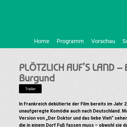
Home
Programm
Vorschau
S
PLÖTZLICH AUF’S LAND – Ei
Burgund
Trailer
In Frankreich debütierte der Film bereits im Jahr
unaufgeregte Komödie auch nach Deutschland. Ma
Version von „Der Doktor und das liebe Vieh“ sehen
die in einem Dorf Fuß fassen muss – obwohl sie das