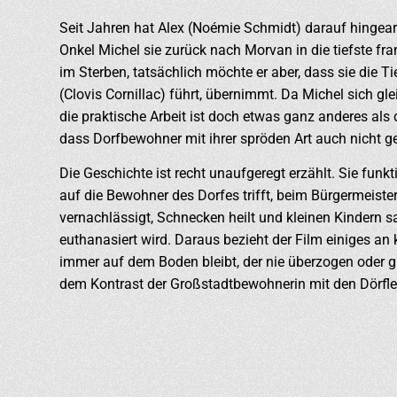
Seit Jahren hat Alex (Noémie Schmidt) darauf hingearbe
Onkel Michel sie zurück nach Morvan in die tiefste fran
im Sterben, tatsächlich möchte er aber, dass sie die T
(Clovis Cornillac) führt, übernimmt. Da Michel sich gl
die praktische Arbeit ist doch etwas ganz anderes als
dass Dorfbewohner mit ihrer spröden Art auch nicht 
Die Geschichte ist recht unaufgeregt erzählt. Sie funk
auf die Bewohner des Dorfes trifft, beim Bürgermeister
vernachlässigt, Schnecken heilt und kleinen Kindern s
euthanasiert wird. Daraus bezieht der Film einiges an
immer auf dem Boden bleibt, der nie überzogen oder 
dem Kontrast der Großstadtbewohnerin mit den Dörfle