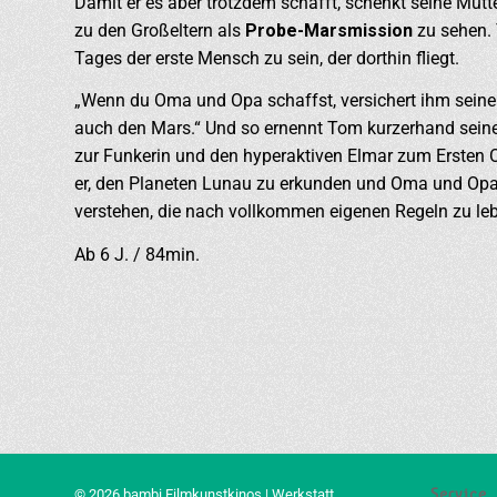
Damit er es aber trotzdem schafft, schenkt seine Mutt
zu den Großeltern als
Probe-Marsmission
zu sehen.
Tages der erste Mensch zu sein, der dorthin fliegt.
„Wenn du Oma und Opa schaffst, versichert ihm seine 
auch den Mars.“ Und so ernennt Tom kurzerhand seine
zur Funkerin und den hyperaktiven Elmar zum Ersten O
er, den Planeten Lunau zu erkunden und Oma und Opa
verstehen, die nach vollkommen eigenen Regeln zu le
Ab 6 J. / 84min.
Service
© 2026 bambi Filmkunstkinos | Werkstatt