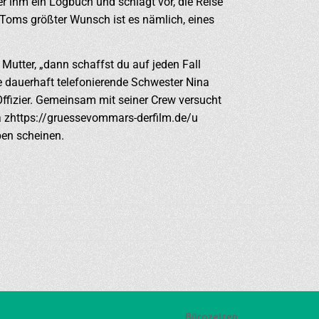
er ihm ein Logbuch und schlägt vor, die Reise
 Toms größter Wunsch ist es nämlich, eines
Mutter, „dann schaffst du auf jeden Fall
 dauerhaft telefonierende Schwester Nina
ffizier. Gemeinsam mit seiner Crew versucht
 zhttps://gruessevommars-derfilm.de/u
ben scheinen.
Bürozeiten