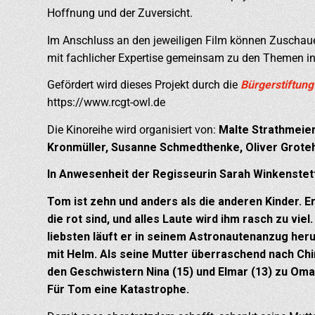
Hoffnung und der Zuversicht.
Im Anschluss an den jeweiligen Film können Zuschau
mit fachlicher Expertise gemeinsam zu den Themen 
Gefördert wird dieses Projekt durch die
Bürgerstiftung
https://www.rcgt-owl.de
Die Kinoreihe wird organisiert von:
Malte Strathmeier
Kronmüller, Susanne Schmedthenke, Oliver Grote
In Anwesenheit der Regisseurin Sarah Winkenste
Tom ist zehn und anders als die anderen Kinder. 
die rot sind, und alles Laute wird ihm rasch zu vie
liebsten läuft er in seinem Astronautenanzug her
mit Helm. Als seine Mutter überraschend nach Ch
den Geschwistern Nina (15) und Elmar (13) zu Oma
Für Tom eine Katastrophe.