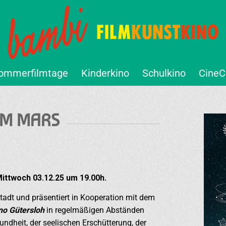
ommerfilmtage
Kinderkino
Schulkino
CineC
OM MARS
Mittwoch 03.12.25 um 19.00h.
adt und präsentiert in Kooperation mit dem
no Gütersloh
in regelmäßigen Abständen
dheit, der seelischen Erschütterung, der