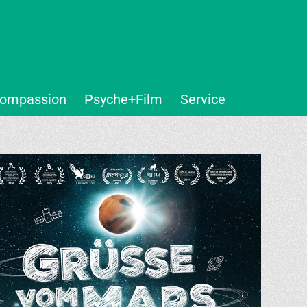
ompassion
Psyche+Film
Service