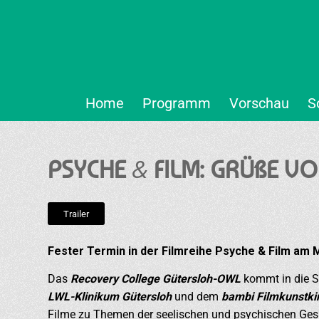
Home
Programm
Vorschau
S
&
PSYCHE
FILM: GRÜßE V
Trailer
Fester Termin in der Filmreihe Psyche & Film am 
Das
Recovery College Gütersloh-OWL
kommt in die St
LWL-Klinikum Gütersloh
und dem
bambi Filmkunstki
Filme zu Themen der seelischen und psychischen Gesun