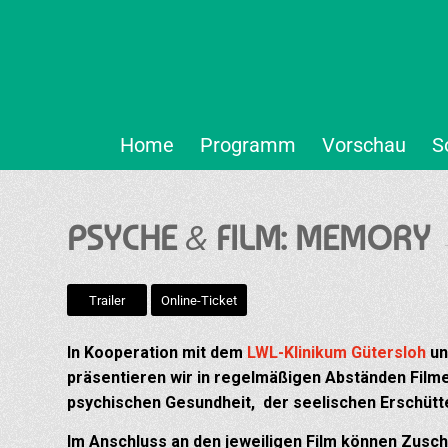
Home
Programm
Vorschau
S
&
PSYCHE
FILM: MEMORY
Trailer
Online-Ticket
In Kooperation mit dem
LWL-Klinikum Gütersloh
un
präsentieren wir in regelmäßigen Abständen Film
psychischen Gesundheit,
der seelischen Erschütt
Im Anschluss an den jeweiligen Film können Zusch