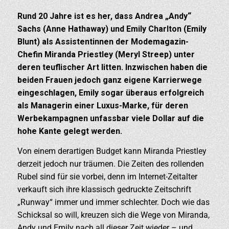
Rund 20 Jahre ist es her, dass Andrea „Andy“
Sachs (Anne Hathaway) und Emily Charlton (Emily
Blunt) als Assistentinnen der Modemagazin-
Chefin Miranda Priestley (Meryl Streep) unter
deren teuflischer Art litten. Inzwischen haben die
beiden Frauen jedoch ganz eigene Karrierwege
eingeschlagen, Emily sogar überaus erfolgreich
als Managerin einer Luxus-Marke, für deren
Werbekampagnen unfassbar viele Dollar auf die
hohe Kante gelegt werden.
Von einem derartigen Budget kann Miranda Priestley
derzeit jedoch nur träumen. Die Zeiten des rollenden
Rubel sind für sie vorbei, denn im Internet-Zeitalter
verkauft sich ihre klassisch gedruckte Zeitschrift
„Runway“ immer und immer schlechter. Doch wie das
Schicksal so will, kreuzen sich die Wege von Miranda,
Andy und Emily nach all dieser Zeit wieder – und