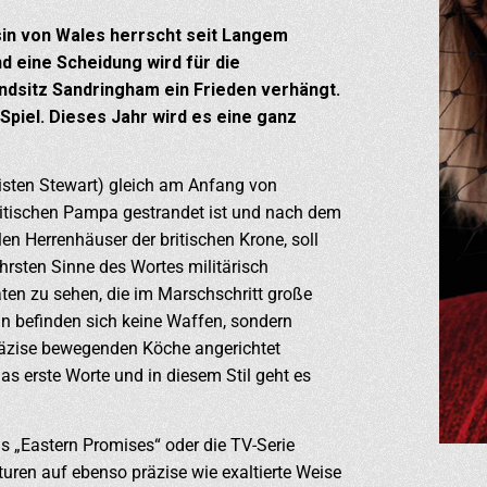
sin von Wales herrscht seit Langem
nd eine Scheidung wird für die
ndsitz Sandringham ein Frieden verhängt.
Spiel. Dieses Jahr wird es eine ganz
risten Stewart) gleich am Anfang von
britischen Pampa gestrandet ist und nach dem
n Herrenhäuser der britischen Krone, soll
rsten Sinne des Wortes militärisch
aten zu sehen, die im Marschschritt große
n befinden sich keine Waffen, sondern
präzise bewegenden Köche angerichtet
as erste Worte und in diesem Stil geht es
s „Eastern Promises“ oder die TV-Serie
turen auf ebenso präzise wie exaltierte Weise