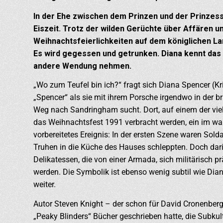
In der Ehe zwischen dem Prinzen und der Prinzes
Eiszeit. Trotz der wilden Gerüchte über Affären u
Weihnachtsfeierlichkeiten auf dem königlichen La
Es wird gegessen und getrunken. Diana kennt das 
andere Wendung nehmen.
„Wo zum Teufel bin ich?“ fragt sich Diana Spencer (K
„Spencer“ als sie mit ihrem Porsche irgendwo in der 
Weg nach Sandringham sucht. Dort, auf einem der viele
das Weihnachtsfest 1991 verbracht werden, ein im wah
vorbereitetes Ereignis: In der ersten Szene waren Sold
Truhen in die Küche des Hauses schleppten. Doch dari
Delikatessen, die von einer Armada, sich militärisch 
werden. Die Symbolik ist ebenso wenig subtil wie Dian
weiter.
Autor Steven Knight – der schon für David Cronenberg
„Peaky Blinders“ Bücher geschrieben hatte, die Subkul