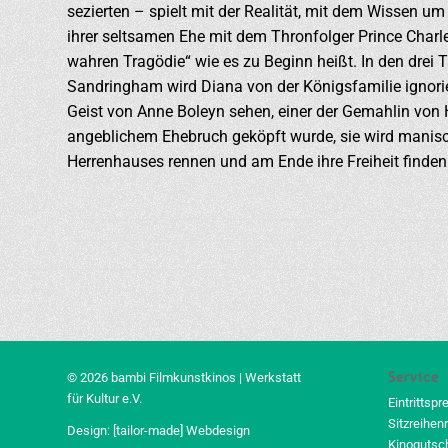
sezierten – spielt mit der Realität, mit dem Wissen um 
ihrer seltsamen Ehe mit dem Thronfolger Prince Charle
wahren Tragödie“ wie es zu Beginn heißt. In den drei
Sandringham wird Diana von der Königsfamilie ignorie
Geist von Anne Boleyn sehen, einer der Gemahlin von 
angeblichem Ehebruch geköpft wurde, sie wird manisc
Herrenhauses rennen und am Ende ihre Freiheit finden
Service
© 2026 bambi Filmkunstkinos | Werkstatt
für Kultur e.V.
Eintrittspr
Sitzreihen
Design:
[tailor-made] Webdesign
Kinogutsc