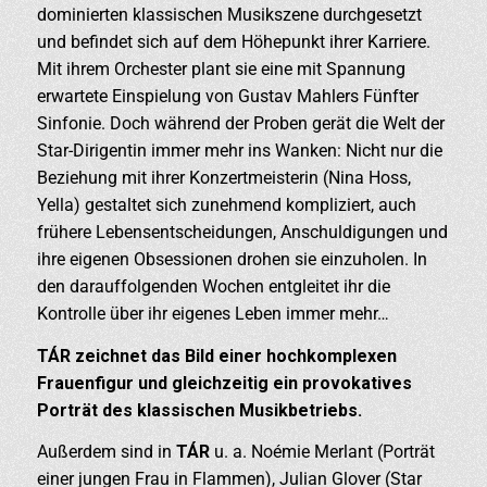
dominierten klassischen Musikszene durchgesetzt
und befindet sich auf dem Höhepunkt ihrer Karriere.
Mit ihrem Orchester plant sie eine mit Spannung
erwartete Einspielung von Gustav Mahlers Fünfter
Sinfonie. Doch während der Proben gerät die Welt der
Star-Dirigentin immer mehr ins Wanken: Nicht nur die
Beziehung mit ihrer Konzertmeisterin (Nina Hoss,
Yella) gestaltet sich zunehmend kompliziert, auch
frühere Lebensentscheidungen, Anschuldigungen und
ihre eigenen Obsessionen drohen sie einzuholen. In
den darauffolgenden Wochen entgleitet ihr die
Kontrolle über ihr eigenes Leben immer mehr…
TÁR zeichnet das Bild einer hochkomplexen
Frauenfigur und gleichzeitig ein provokatives
Porträt des klassischen Musikbetriebs.
Außerdem sind in
TÁR
u. a. Noémie Merlant (Porträt
einer jungen Frau in Flammen), Julian Glover (Star