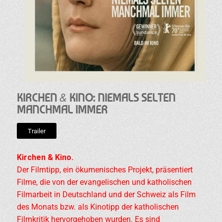
&
KIRCHEN
KINO: NIEMALS SELTEN
MANCHMAL IMMER
Trailer
Kirchen & Kino.
Der Filmtipp, ein ökumenisches Projekt, präsentiert
Filme, die von der evangelischen und katholischen
Filmarbeit in Deutschland und der Schweiz als Film
des Monats bzw. als Kinotipp der katholischen
Filmkritik hervorgehoben wurden. Es sind