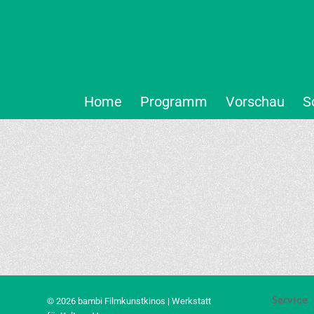
Home
Programm
Vorschau
S
Service
© 2026 bambi Filmkunstkinos | Werkstatt