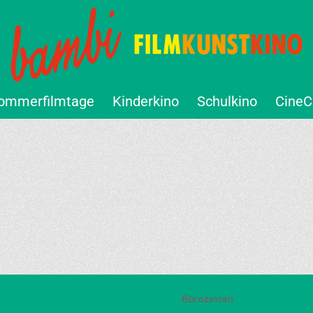
ommerfilmtage
Kinderkino
Schulkino
CineC
Bürozeiten