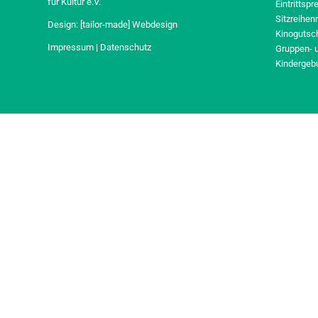
für Kultur e.V.
Eintrittspr
Sitzreihen
Design:
[tailor-made] Webdesign
Kinogutsc
Impressum
|
Datenschutz
Gruppen- 
Kindergeb