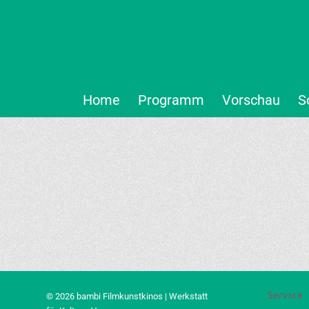
Home
Programm
Vorschau
S
Service
© 2026 bambi Filmkunstkinos | Werkstatt