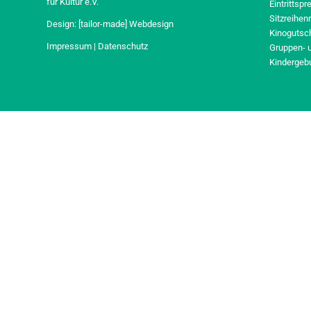
für Kultur e.V.
Eintrittspr
Sitzreihen
Design:
[tailor-made] Webdesign
Kinogutsc
Impressum
|
Datenschutz
Gruppen- 
Kindergeb