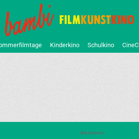
ommerfilmtage
Kinderkino
Schulkino
CineC
Bürozeiten