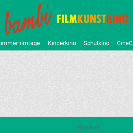
ommerfilmtage
Kinderkino
Schulkino
CineC
Bürozeiten