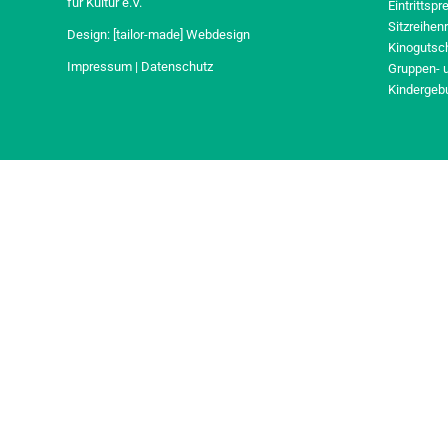
für Kultur e.V.
Eintrittspr
Sitzreihen
Design:
[tailor-made] Webdesign
Kinogutsc
Impressum
|
Datenschutz
Gruppen- 
Kindergeb