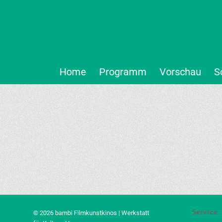
Home
Programm
Vorschau
S
Service
© 2026 bambi Filmkunstkinos | Werkstatt