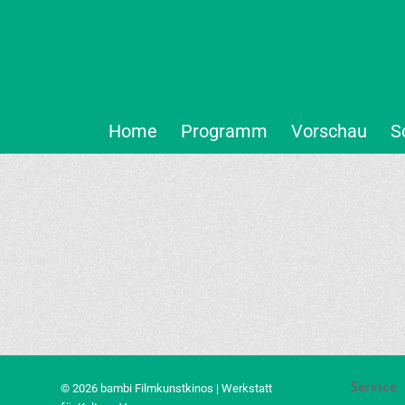
Home
Programm
Vorschau
S
Service
© 2026 bambi Filmkunstkinos | Werkstatt