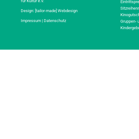
für Kultur e.V.
Eintrittspr
Sitzreihen
Design:
[tailor-made] Webdesign
Kinogutsc
Impressum
|
Datenschutz
Gruppen- 
Kindergeb