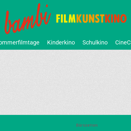
ommerfilmtage
Kinderkino
Schulkino
CineC
Bürozeiten