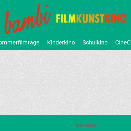
ommerfilmtage
Kinderkino
Schulkino
CineC
Bürozeiten