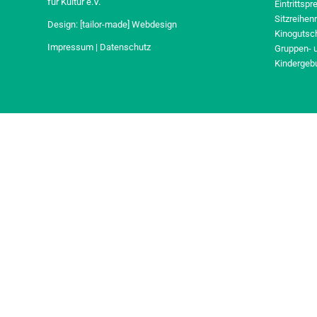
für Kultur e.V.
Eintrittspr
Sitzreihen
Design:
[tailor-made] Webdesign
Kinogutsc
Impressum
|
Datenschutz
Gruppen- 
Kindergeb