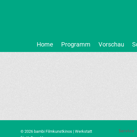
Home
Programm
Vorschau
S
Service
© 2026 bambi Filmkunstkinos | Werkstatt