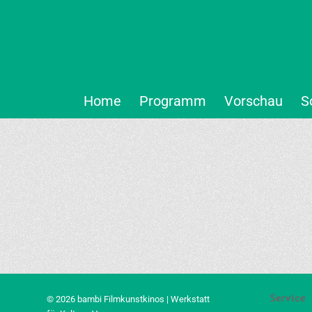
Home
Programm
Vorschau
S
Service
© 2026 bambi Filmkunstkinos | Werkstatt