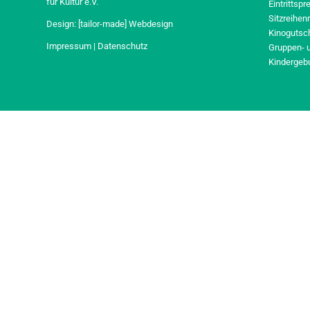
für Kultur e.V.
Eintrittspr
Sitzreihen
Design:
[tailor-made] Webdesign
Kinogutsc
Impressum
|
Datenschutz
Gruppen- 
Kindergeb