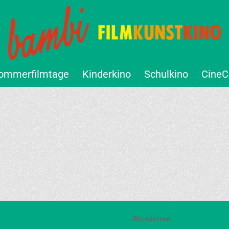
ommerfilmtage
Kinderkino
Schulkino
CineC
Bürozeiten