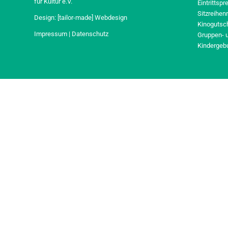
für Kultur e.V.
Eintrittspr
Sitzreihen
Design:
[tailor-made] Webdesign
Kinogutsc
Impressum
|
Datenschutz
Gruppen- 
Kindergeb