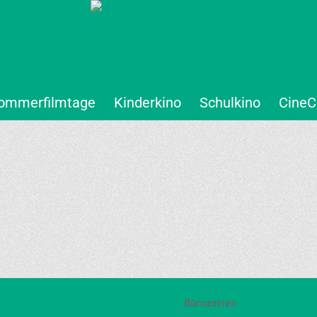
ommerfilmtage
Kinderkino
Schulkino
CineC
Bürozeiten