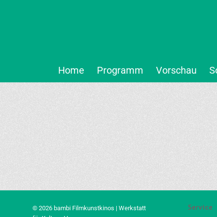
Home
Programm
Vorschau
S
Service
© 2026 bambi Filmkunstkinos | Werkstatt