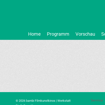
Home
Programm
Vorschau
S
Service
© 2026 bambi Filmkunstkinos | Werkstatt