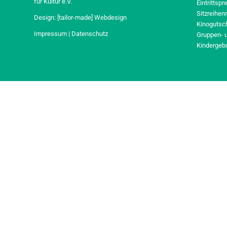
für Kultur e.V.
Eintrittspr
Sitzreihen
Design:
[tailor-made] Webdesign
Kinogutsc
Impressum
|
Datenschutz
Gruppen- 
Kindergeb