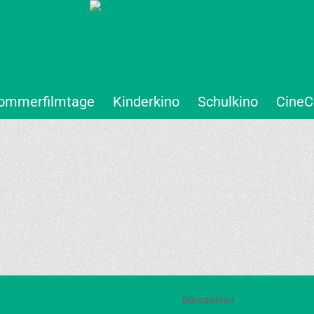
ommerfilmtage
Kinderkino
Schulkino
CineC
Bürozeiten