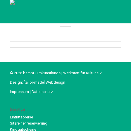
© 2026 bambi Filmkunstkinos | Werkstatt für Kultur e.V.
Design:
[tailor-made] Webdesign
Impressum
|
Datenschutz
Service
Eintrittspreise
Sitzreihenreservierung
Kinogutscheine