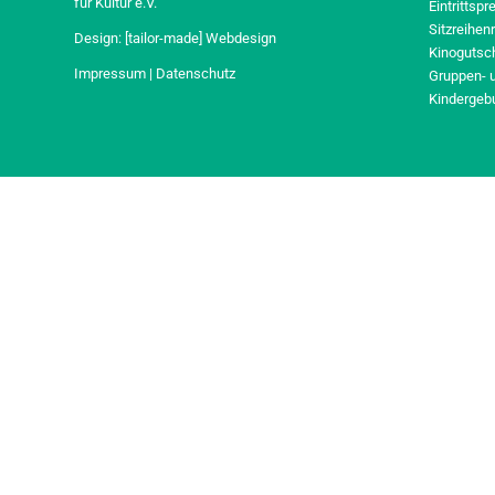
für Kultur e.V.
Eintrittspr
Sitzreihen
Design:
[tailor-made] Webdesign
Kinogutsc
Impressum
|
Datenschutz
Gruppen- 
Kindergeb