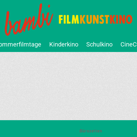
ommerfilmtage
Kinderkino
Schulkino
CineC
Bürozeiten