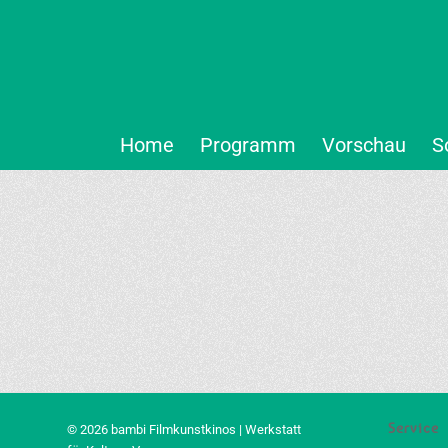
Home
Programm
Vorschau
S
Service
© 2026 bambi Filmkunstkinos | Werkstatt