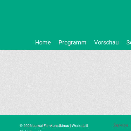
Home
Programm
Vorschau
S
Service
© 2026 bambi Filmkunstkinos | Werkstatt