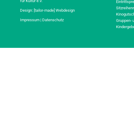
für Kultur e.V.
Eintrittspr
Sitzreihen
Design:
[tailor-made] Webdesign
Kinogutsc
Impressum
|
Datenschutz
Gruppen- 
Kindergeb