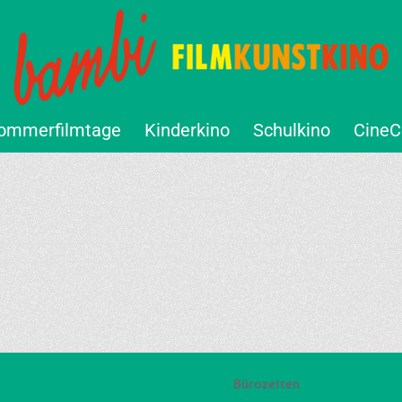
ommerfilmtage
Kinderkino
Schulkino
CineC
Bürozeiten