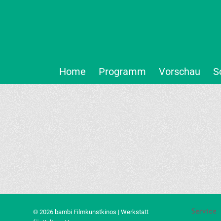
Home
Programm
Vorschau
S
Service
© 2026 bambi Filmkunstkinos | Werkstatt