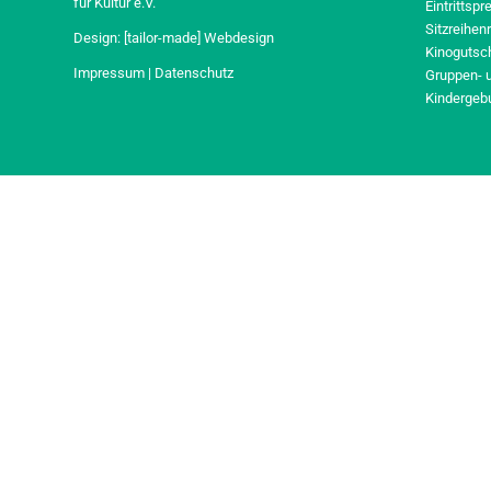
für Kultur e.V.
Eintrittspr
Sitzreihen
Design:
[tailor-made] Webdesign
Kinogutsc
Impressum
|
Datenschutz
Gruppen- 
Kindergeb