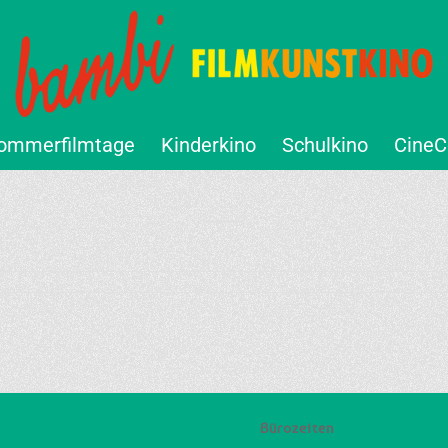
ommerfilmtage
Kinderkino
Schulkino
CineC
Bürozeiten