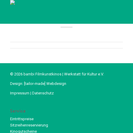
© 2026 bambi Filmkunstkinos | Werkstatt für Kultur e.V.
Design:
[tailor-made] Webdesign
Impressum
|
Datenschutz
Service
Eintrittspreise
Sitzreihenreservierung
Kinogutscheine