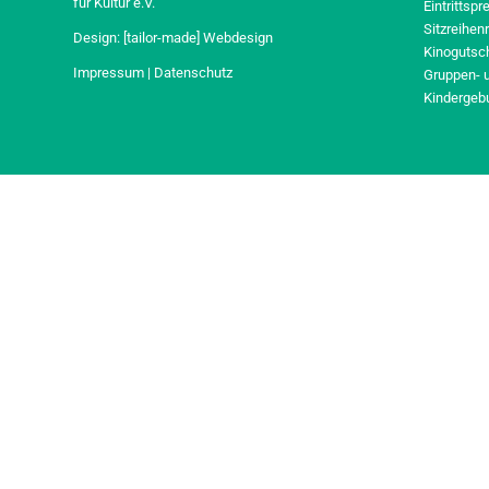
für Kultur e.V.
Eintrittspr
Sitzreihen
Design:
[tailor-made] Webdesign
Kinogutsc
Impressum
|
Datenschutz
Gruppen- 
Kindergeb