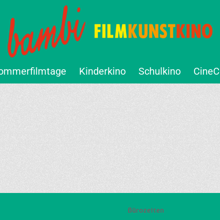
ommerfilmtage
Kinderkino
Schulkino
CineC
Bürozeiten