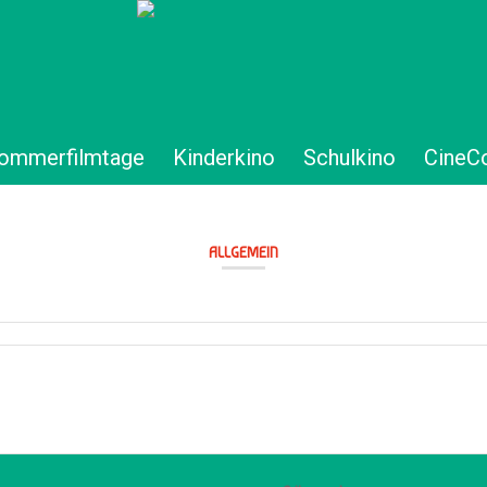
ommerfilmtage
Kinderkino
Schulkino
CineC
ALLGEMEIN