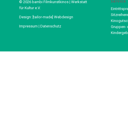
Service
© 2026 bambi Filmkunstkinos | Werkstatt
für Kultur e.V.
Eintrittspr
Sitzreihen
Design:
[tailor-made] Webdesign
Kinogutsc
Impressum
|
Datenschutz
Gruppen- 
Kindergeb