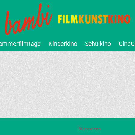
ommerfilmtage
Kinderkino
Schulkino
CineC
Bürozeiten