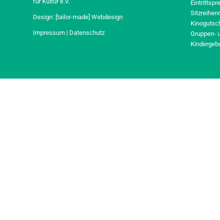
für Kultur e.V.
Eintrittspr
Sitzreihen
Design:
[tailor-made] Webdesign
Kinogutsc
Impressum
|
Datenschutz
Gruppen- 
Kindergeb